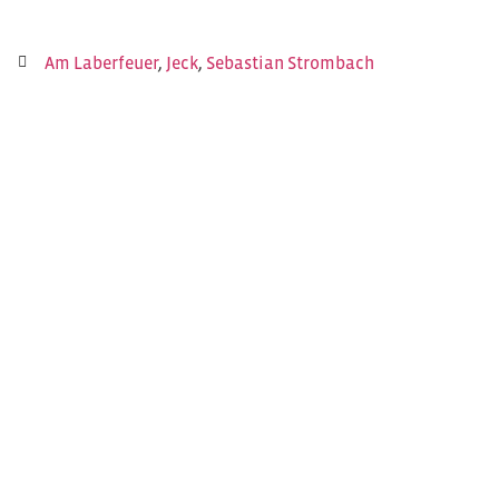
Am Laberfeuer
,
Jeck
,
Sebastian Strombach
Laberfeuer #33
Laberfeuer #35