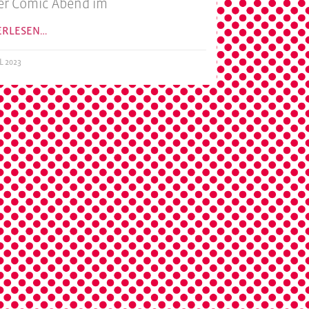
er Comic Abend im
ERLESEN…
L 2023