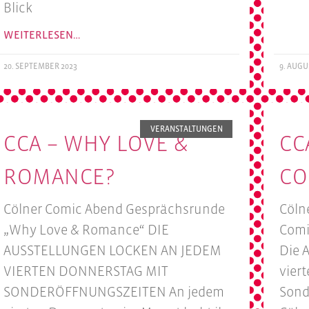
Blick
WEITERLESEN…
20. SEPTEMBER 2023
9. AUGU
VERANSTALTUNGEN
CCA – WHY LOVE &
CC
ROMANCE?
CO
Cölner Comic Abend Gesprächsrunde
Cöln
„Why Love & Romance“ DIE
Comi
AUSSTELLUNGEN LOCKEN AN JEDEM
Die 
VIERTEN DONNERSTAG MIT
vier
SONDERÖFFNUNGSZEITEN An jedem
Sond