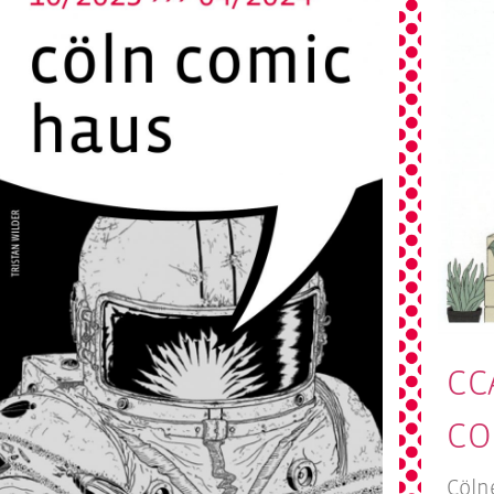
CC
CO
Cöln