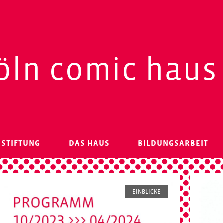
öln comic haus
 STIFTUNG
DAS HAUS
BILDUNGSARBEIT
EINBLICKE