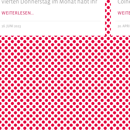
vierten Donnerstag im Monat habt ihr
Cöln
WEITERLESEN…
WEIT
16. JUNI 2023
20. APRI