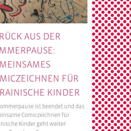
RÜCK AUS DER
MMERPAUSE:
MEINSAMES
MICZEICHNEN FÜR
RAINISCHE KINDER
Sommerpause ist beendet und das
insame Comiczeichnen für
inische Kinder geht weiter: