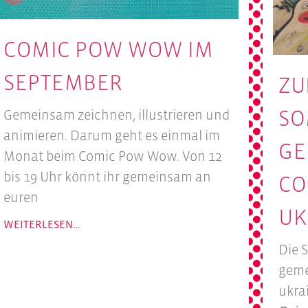
COMIC POW WOW IM
SEPTEMBER
ZU
SO
Gemeinsam zeichnen, illustrieren und
animieren. Darum geht es einmal im
GE
Monat beim Comic Pow Wow. Von 12
bis 19 Uhr könnt ihr gemeinsam an
CO
euren
UK
WEITERLESEN…
Die 
geme
ukra