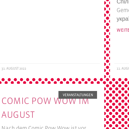
Спіл
Geme
укра
WEIT
31. AUGUST 2022
11. AUG
VERANSTALTUNGEN
COMIC POW WOW IM
AUGUST
Nach dem Comic Pow Wow ist vor