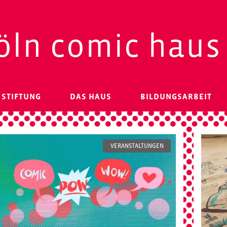
öln comic haus
 STIFTUNG
DAS HAUS
BILDUNGSARBEIT
VERANSTALTUNGEN