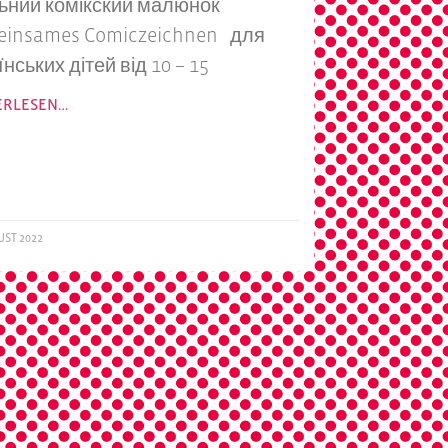
ьний комікский малюнок
insames Comiczeichnen для
їнських дітей від 10 – 15
ERLESEN…
UST 2022