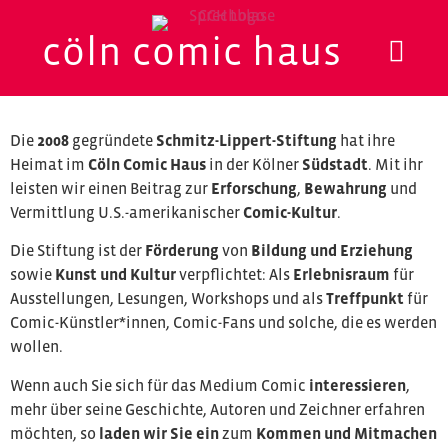
cöln comic haus
Die
2008
gegründete
Schmitz-Lippert-Stiftung
hat ihre
Heimat im
Cöln Comic Haus
in der Kölner
Südstadt
. Mit ihr
leisten wir einen Beitrag zur
Erforschung
,
Bewahrung
und
Vermittlung U.S.-amerikanischer
Comic-Kultur
.
Die Stiftung ist der
Förderung
von
Bildung und Erziehung
sowie
Kunst und Kultur
verpflichtet: Als
Erlebnisraum
für
Ausstellungen, Lesungen, Workshops und als
Treffpunkt
für
Comic-Künstler*innen, Comic-Fans und solche, die es werden
wollen.
Wenn auch Sie sich für das Medium Comic
interessieren
,
mehr über seine Geschichte, Autoren und Zeichner erfahren
möchten, so
laden wir Sie ein
zum
Kommen und Mitmachen