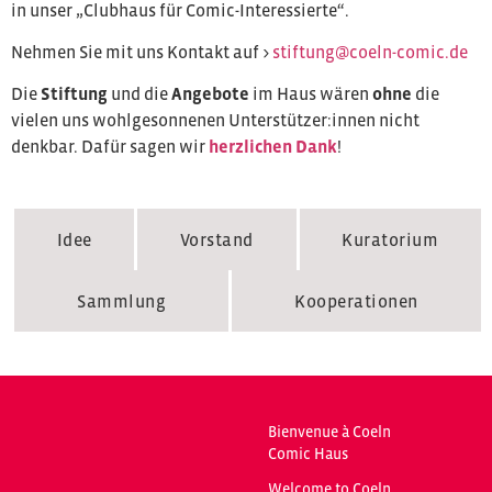
in unser „Clubhaus für Comic-Interessierte“.
Nehmen Sie mit uns Kontakt auf >
stiftung@coeln-comic.de
Die
Stiftung
und die
Angebote
im Haus wären
ohne
die
vielen uns wohlgesonnenen Unterstützer:innen nicht
denkbar. Dafür sagen wir
herzlichen Dank
!
Idee
Vorstand
Kuratorium
Sammlung
Kooperationen
Bienvenue à Coeln
Comic Haus
Welcome to Coeln