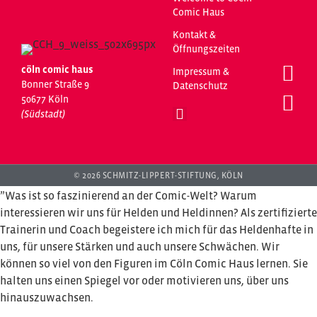
Comic Haus
Kontakt &
Öffnungszeiten
cöln comic haus
Impressum &
Bonner Straße 9
Datenschutz
50677 Köln
(Südstadt)
© 2026 SCHMITZ-LIPPERT-STIFTUNG, KÖLN
”Was ist so faszinierend an der Comic-Welt? Warum
interessieren wir uns für Helden und Heldinnen? Als zertifizierte
Trainerin und Coach begeistere ich mich für das Heldenhafte in
uns, für unsere Stärken und auch unsere Schwächen. Wir
können so viel von den Figuren im Cöln Comic Haus lernen. Sie
halten uns einen Spiegel vor oder motivieren uns, über uns
hinauszuwachsen.