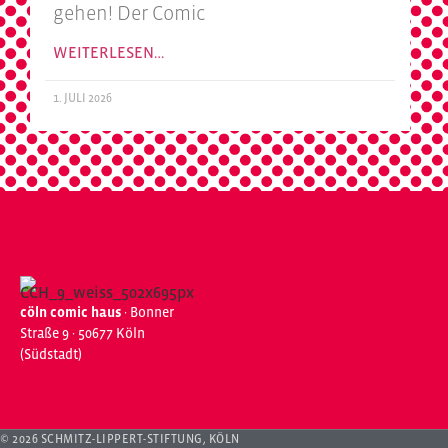
gehen! Der Comic
WEITERLESEN…
1. JULI 2026
cöln comic haus
· Bonner
Straße 9 · 50677 Köln
(Südstadt)
© 2026 SCHMITZ-LIPPERT-STIFTUNG, KÖLN